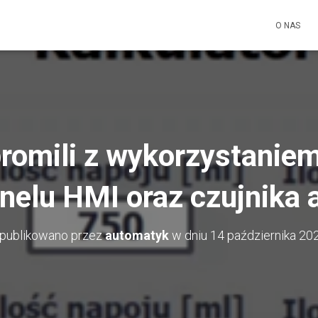
O NAS
promili z wykorzystanie
nelu HMI oraz czujnika 
publikowano przez
automatyk
w dniu
14 października 20