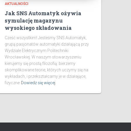
AKTUALNOŚCI
Jak SNS Automatyk ożywia
symulację magazynu
wysokiego składowania
Cześć wszystkim! Jesteśmy SNS Automatyk,
grupą pasjonatów automatyki działającą przy
Wydziale Elektrycznym Politechniki
Wrocławskiej. W naszym stowarzyszeniu
kierujemy się prostą filozofią: bierzemy
skomplikowane teorie, których uczymy się na
wykładach, i przekształcamy je w działające,
fizyczne
Dowiedz się więcej