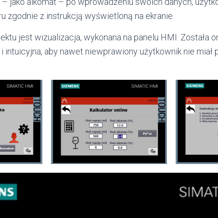
y – jako alkomat – po wprowadzeniu swoich danych, użytk
u zgodnie z instrukcją wyświetloną na ekranie.
ktu jest wizualizacja, wykonana na panelu HMI. Została o
i intuicyjna, aby nawet niewprawiony użytkownik nie miał 