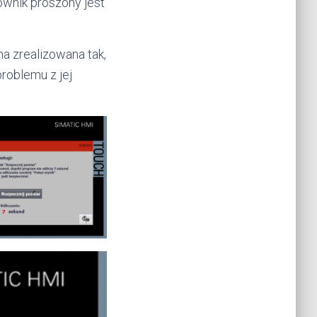
ownik proszony jest
na zrealizowana tak,
problemu z jej