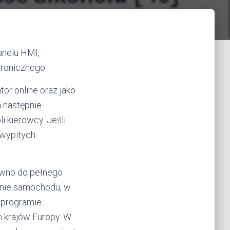
anelu HMI,
tronicznego.
tor online oraz jako
a następnie
i kierowcy. Jeśli
 wypitych
ówno do pełnego
enie samochodu, w
W programie
h krajów Europy. W