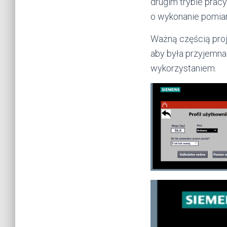
drugim trybie prac
o wykonanie pomiar
Ważną częścią proje
aby była przyjemna 
wykorzystaniem.