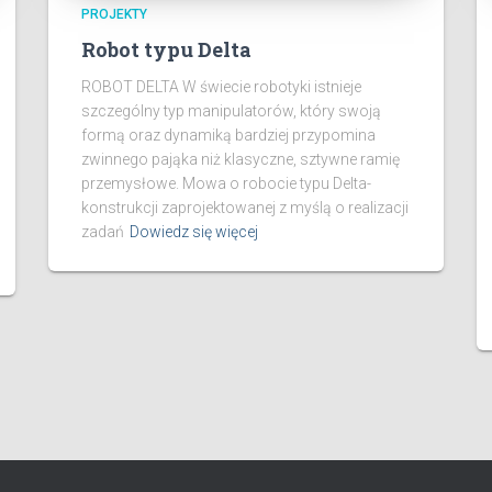
PROJEKTY
Robot typu Delta
ROBOT DELTA W świecie robotyki istnieje
szczególny typ manipulatorów, który swoją
formą oraz dynamiką bardziej przypomina
zwinnego pająka niż klasyczne, sztywne ramię
przemysłowe. Mowa o robocie typu Delta-
konstrukcji zaprojektowanej z myślą o realizacji
zadań
Dowiedz się więcej