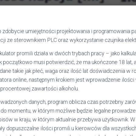
o zdobycie umiejętności projektowania i programowania p
acji ze sterownikiem PLC oraz wykorzystanie czujnika elek
ulator promili działa w dwóch trybach pracy – jako kalkula
k początkowo musi potwierdzić, że ma ukończone 18 lat, 
ne takie jak płeć, waga oraz ilość lat doświadczenia w rol
latora online, następnym krokiem jest wprowadzenie ilości
 procentowej zawartości alkoholu.
wadzonych danych, program oblicza czas potrzebny zar
 i do momentu, w którym możliwe będzie legalne prowadz
pisów w kraju, w którym aktualnie przebywa użytkownik. 
ły dopuszczalne ilości promili u kierowców dla wszystkic