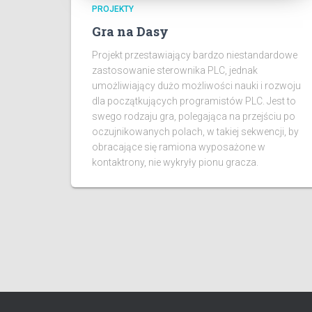
PROJEKTY
Gra na Dasy
Projekt przestawiający bardzo niestandardowe
zastosowanie sterownika PLC, jednak
umożliwiający dużo możliwości nauki i rozwoju
dla początkujących programistów PLC. Jest to
swego rodzaju gra, polegająca na przejściu po
oczujnikowanych polach, w takiej sekwencji, by
obracające się ramiona wyposażone w
kontaktrony, nie wykryły pionu gracza.