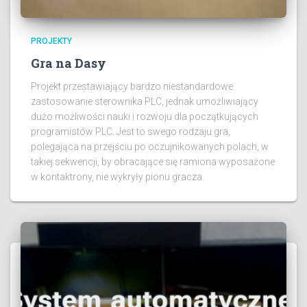
PROJEKTY
Gra na Dasy
Projekt przestawiający bardzo niestandardowe
zastosowanie sterownika PLC, jednak umożliwiający
dużo możliwości nauki i rozwoju dla początkujących
programistów PLC. Jest to swego rodzaju gra,
polegająca na przejściu po oczujnikowanych polach, w
takiej sekwencji, by obracające się ramiona wyposażone
w kontaktrony, nie wykryły pionu gracza.