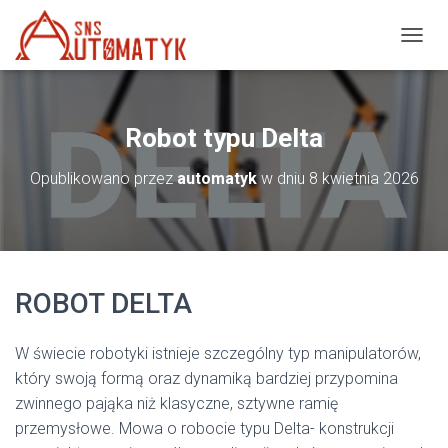
P
R
Z
E
Ł
Robot typu Delta
Ą
C
Opublikowano przez
automatyk
w dniu
8 kwietnia 2026
Z
N
A
W
I
G
ROBOT DELTA
A
C
J
W świecie robotyki istnieje szczególny typ manipulatorów,
Ę
który swoją formą oraz dynamiką bardziej przypomina
zwinnego pająka niż klasyczne, sztywne ramię
przemysłowe. Mowa o robocie typu Delta- konstrukcji