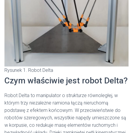
Rysunek 1. Robot Delta
Czym właściwie jest robot Delta?
Robot Delta to manipulator o strukturze równoległej, w
którym trzy niezależne ramiona łączą nieruchomą
podstawę z efektem końcowym. W przeciwieństwie do
robotów szeregowych, wszystkie napędy umieszczone są
w korpusie, co redukuje masę elementów ruchomych i
bezwładność układu. Dzięki zamkniętej pętli kinematycznej