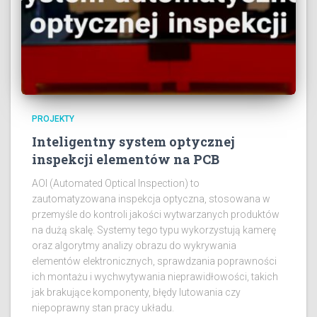
PROJEKTY
Inteligentny system optycznej
inspekcji elementów na PCB
AOI (Automated Optical Inspection) to
zautomatyzowana inspekcja optyczna, stosowana w
przemyśle do kontroli jakości wytwarzanych produktów
na dużą skalę. Systemy tego typu wykorzystują kamerę
oraz algorytmy analizy obrazu do wykrywania
elementów elektronicznych, sprawdzania poprawności
ich montażu i wychwytywania nieprawidłowości, takich
jak brakujące komponenty, błędy lutowania czy
niepoprawny stan pracy układu.