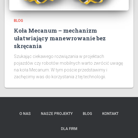
BLOG
Koła Mecanum – mechanizm
ułatwiający manewrowanie bez
skręcania
Szukając ciekawego rozwiązania w projektach
pojazdów czy robotów mobilnych warto zwrócić uwagę
na koła Mecanum. W tym poście przedstawimy i
zachęcimy was do korzystania z tej technologii.
O NAS
NASZE PROJEKTY
BLOG
KONTAKT
DLA FIRM