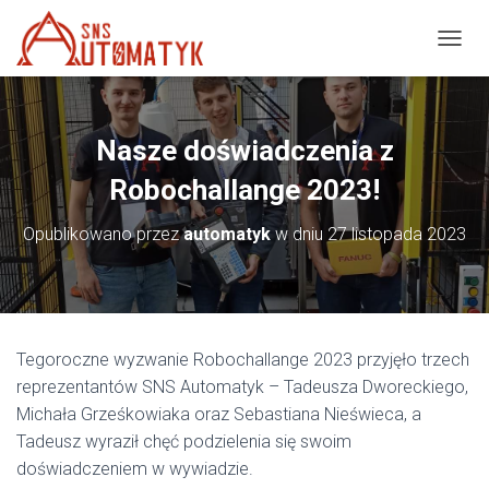
P
R
Z
E
Ł
Nasze doświadczenia z
Ą
C
Robochallange 2023!
Z
N
Opublikowano przez
automatyk
w dniu
27 listopada 2023
A
W
I
G
A
C
Tegoroczne wyzwanie Robochallange 2023 przyjęło trzech
J
reprezentantów SNS Automatyk – Tadeusza Dworeckiego,
Ę
Michała Grześkowiaka oraz Sebastiana Nieświeca, a
Tadeusz wyraził chęć podzielenia się swoim
doświadczeniem w wywiadzie.