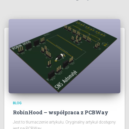
BLOG
RobinHood – współpraca z PCBWay
Jest to tłumaczenie artykułu. Oryginalny artykuł dostępny
jest na PCBWay