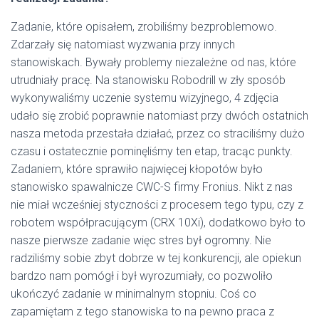
Zadanie, które opisałem, zrobiliśmy bezproblemowo.
Zdarzały się natomiast wyzwania przy innych
stanowiskach. Bywały problemy niezależne od nas, które
utrudniały pracę. Na stanowisku Robodrill w zły sposób
wykonywaliśmy uczenie systemu wizyjnego, 4 zdjęcia
udało się zrobić poprawnie natomiast przy dwóch ostatnich
nasza metoda przestała działać, przez co straciliśmy dużo
czasu i ostatecznie pominęliśmy ten etap, tracąc punkty.
Zadaniem, które sprawiło najwięcej kłopotów było
stanowisko spawalnicze CWC-S firmy Fronius. Nikt z nas
nie miał wcześniej styczności z procesem tego typu, czy z
robotem współpracującym (CRX 10Xi), dodatkowo było to
nasze pierwsze zadanie więc stres był ogromny. Nie
radziliśmy sobie zbyt dobrze w tej konkurencji, ale opiekun
bardzo nam pomógł i był wyrozumiały, co pozwoliło
ukończyć zadanie w minimalnym stopniu. Coś co
zapamiętam z tego stanowiska to na pewno praca z