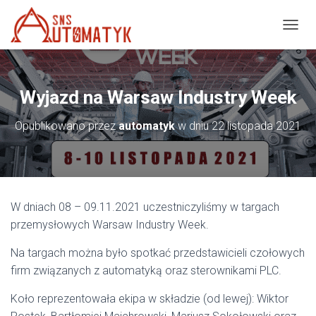
P
R
Z
E
Ł
Wyjazd na Warsaw Industry Week
Ą
C
Opublikowano przez
automatyk
w dniu
22 listopada 2021
Z
N
A
W
I
G
W dniach 08 – 09.11.2021 uczestniczyliśmy w targach
A
C
przemysłowych Warsaw Industry Week.
J
Ę
Na targach można było spotkać przedstawicieli czołowych
firm związanych z automatyką oraz sterownikami PLC.
Koło reprezentowała ekipa w składzie (od lewej): Wiktor