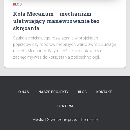
BLOG
Koła Mecanum – mechanizm
ułatwiający manewrowanie bez
skręcania
Szukając ciekawego rozwiązania w projektach
pojazdów czy robotów mobilnych warto zwrócić uwagę
na koła Mecanum. W tym poście przedstawimy i
zachęcimy was do korzystania z tej technologii.
O NAS
NASZE PROJEKTY
BLOG
KONTAKT
DLA FIRM
Hestia | Stworzone przez
ThemeIsle