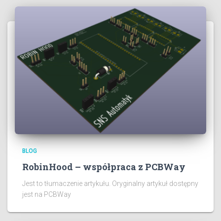
BLOG
RobinHood – współpraca z PCBWay
Jest to tłumaczenie artykułu. Oryginalny artykuł dostępny
jest na PCBWay