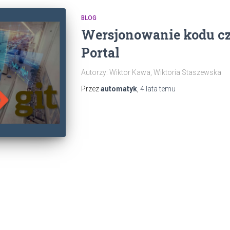
BLOG
Wersjonowanie kodu czy
Portal
Autorzy: Wiktor Kawa, Wiktoria Staszewska
Przez
automatyk
,
4 lata
temu